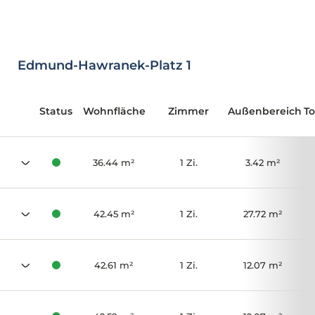
Edmund-Hawranek-Platz 1
Status
Wohnfläche
Zimmer
Außenbereich
T
36.44 m²
1 Zi.
3.42 m²
42.45 m²
1 Zi.
27.72 m²
42.61 m²
1 Zi.
12.07 m²