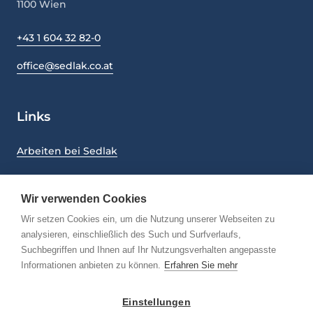
1100
Wien
+43 1 604 32 82-0
office@sedlak.co.at
Links
Arbeiten bei Sedlak
Nachhaltigkeit
Wir verwenden Cookies
CMS und UMS - Richtlinien
Wir setzen Cookies ein, um die Nutzung unserer Webseiten zu
Impressum
analysieren, einschließlich des Such und Surfverlaufs,
Suchbegriffen und Ihnen auf Ihr Nutzungsverhalten angepasste
Datenschutz
Informationen anbieten zu können.
Erfahren Sie mehr
Einstellungen