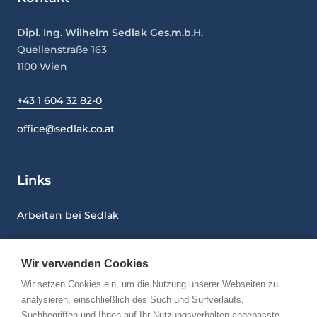
Dipl. Ing. Wilhelm Sedlak Ges.m.b.H.
Quellenstraße 163
1100
Wien
+43 1 604 32 82-0
office@sedlak.co.at
Links
Arbeiten bei Sedlak
Nachhaltigkeit
Wir verwenden Cookies
CMS und UMS - Richtlinien
Wir setzen Cookies ein, um die Nutzung unserer Webseiten zu
Impressum
analysieren, einschließlich des Such und Surfverlaufs,
Suchbegriffen und Ihnen auf Ihr Nutzungsverhalten angepasste