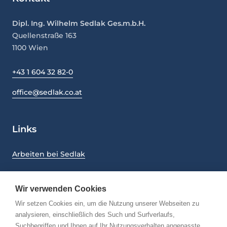
Dipl. Ing. Wilhelm Sedlak Ges.m.b.H.
Quellenstraße 163
1100
Wien
+43 1 604 32 82-0
office@sedlak.co.at
Links
Arbeiten bei Sedlak
Nachhaltigkeit
Wir verwenden Cookies
CMS und UMS - Richtlinien
Wir setzen Cookies ein, um die Nutzung unserer Webseiten zu
Impressum
analysieren, einschließlich des Such und Surfverlaufs,
Suchbegriffen und Ihnen auf Ihr Nutzungsverhalten angepasste