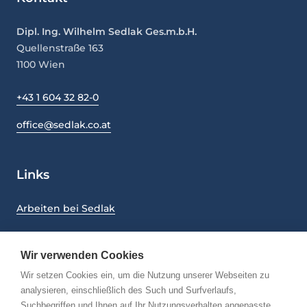
Dipl. Ing. Wilhelm Sedlak Ges.m.b.H.
Quellenstraße 163
1100
Wien
+43 1 604 32 82-0
office@sedlak.co.at
Links
Arbeiten bei Sedlak
Nachhaltigkeit
Wir verwenden Cookies
CMS und UMS - Richtlinien
Wir setzen Cookies ein, um die Nutzung unserer Webseiten zu
Impressum
analysieren, einschließlich des Such und Surfverlaufs,
Suchbegriffen und Ihnen auf Ihr Nutzungsverhalten angepasste