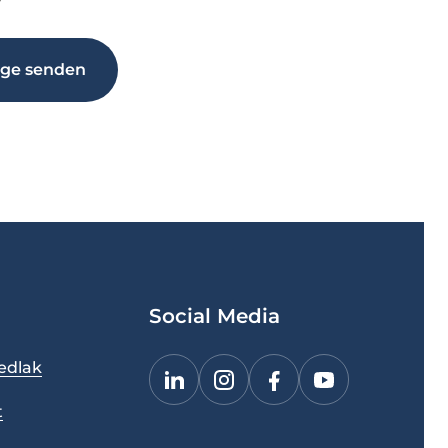
*
age senden
Social Media
edlak
t