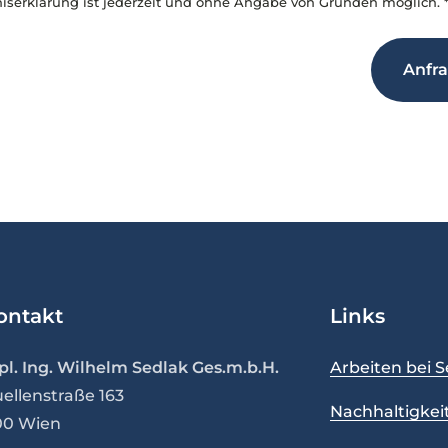
iserklärung ist jederzeit und ohne Angabe von Gründen möglich. 
Anfr
ontakt
Links
pl. Ing. Wilhelm Sedlak Ges.m.b.H.
Arbeiten bei S
ellenstraße 163
Nachhaltigkei
00
Wien