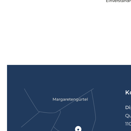
Einverständn
K
Di
Qu
11